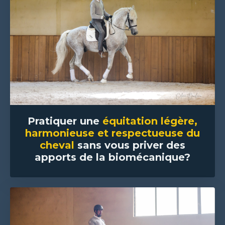
P
ratiquer une
équitation légère,
harmonieuse et respectueuse du
cheval
sans vous priver des
apports de la biomécanique?