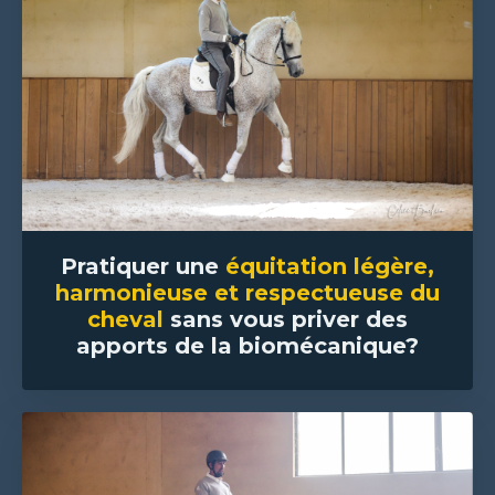
P
ratiquer une
équitation légère,
harmonieuse et respectueuse du
cheval
sans vous priver des
apports de la biomécanique?